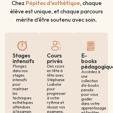
Chez
Pépites d’esthétique
, chaque
élève est unique, et chaque parcours
mérite d’être soutenu avec soin.
Stages
Cours
E-
intensifs
privés
books
pédagogiqu
Plongez
Des cours
dans nos
en tête à
Accédez à
stages
tête avec
une
intensifs
Stéphanie
collection
pour
Ludivine
d’e-books
maitriser
pour
pensés
les
progresser
pour vous
techniques
à votre
guider
esthétiques
rythme et
dans votre
attendues
réussir vos
apprentissage
à l’examen
examens.
et faciliter