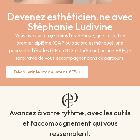
Devenez esthéticien.ne avec
Stéphanie Ludivine
Vous avez un projet dans l’esthétique, que ce soit un
premier diplôme (CAP ou bac pro esthétique), une
poursuite d’études (BP ou BTS esthétique) ou une VAE, je
serai ravie de vous accompagner dans ce parcours.
Découvrir le stage intensif F5
Avancez à votre rythme, avec les outils
et l’accompagnement qui vous
ressemblent.